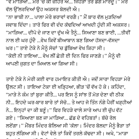
‘‘ਵੇ ਮਾੜਿਆ... ਮੇਰੇ ’ਚ ਕੀ ਜ਼ਹਿਰ ਐ... ਜਿਹੜਾ ਤੇਰੇ ਡੰਗ ਮਾਰਦੂੰ।’’ ਮੇਰੇ
ਵੱਲ ਉੱਲਰਦਿਆਂ ਉਹ ਅਕਸਰ ਬੋਲਦੀ ਐ।
‘‘ਨਾ ਭਾਬੀ ਨਾ... ਪਾਲਾ ਮੇਰੇ ਭਰਾਵਾਂ ਵਰਗੈ।’’ ਮੈਂ ਬਾਰ ਵੱਲ ਮੁੜਦਿਆਂ
ਜਵਾਬ ਦਿੰਦਾ। ਤਾਰੋ ਫਿਰ ਵੀ ਦੰਦ ਕੱਢਦਿਆਂ ਆਖਦੀ ਹੁੰਦੀ ਸੀ ਅਕਸਰ।
‘‘ਮਾੜਿਆ... ਦੀਪੋ ਦੇ ਜਾਣ ਦਾ ਦੁੱਖ ਐ ਤੈਨੂੰ... ਸਿਆਣਾ ਬਣ ਭਾਈ, ...ਤੀਵੀਂ
ਨਾਲ ਈ ਘਰ ਹੁੰਦੈ ...ਵੇਖ ਕਿਵੇਂ ਬੀਆਬਾਨ ਬਣ ਗਿਆ ਹੱਸਦਾ-ਵੱਸਦਾ
ਘਰ।’’ ਤਾਏ ਟੇਕੇ ਨੇ ਮੈਨੂੰ ਸੋਚਾਂ ’ਚ ਡੁੱਬਿਆ ਵੇਖ ਕਿਹਾ ਸੀ।
‘‘ਕੋਈ ਨੀ ਤਾਇਆ... ਵੇਖ ਲੀਂ ਛੇਤੀ ਈ ਦਿਨ ਫਿਰ ਜਾਣਗੇ।’’ ਮੈਨੂੰ ਵੀ
ਆਪਣੀ ਜੁਗਤ ਦਾ ਖ਼ਿਆਲ ਆ ਗਿਆ ਸੀ।
ਤਾਏ ਟੇਕੇ ਨੇ ਮੇਰੀ ਕਈ ਵਾਰ ਹਮਾਇਤ ਕੀਤੀ ਐ। ਜਦੋਂ ਸਾਰਾ ਵਿਹੜਾ ਮੇਰੇ
ਉਲਟ ਸੀ। ਤਾਇਆ ਟੇਕਾ ਈ ਖੜ੍ਹਿਆ, ਭੀੜ ’ਚੋਂ ਵੱਖ ਹੋ ਕੇ। ਕਹਿੰਦਾ,
‘‘ਮਾੜੇ ਨੇ ਕੰਮ ਤਾਂ ਬੁਰਾ ਕੀਤੈ... ਪਰ ਇਸ ਨੂੰ ਸਾਂਝ ਤੋਂ ਮੋੜ ਦੇਣਾ ਵੀ ਠੀਕ
ਨੀ... ਇਹਦੇ ਘਰ-ਬਾਰ ਬਾਰੇ ਤਾਂ ਸੋਚੋ... ਤੇ ਆਹ ਜੋ ਤਿੰਨ ਨੰਗੇ ਪੈਰੀਂ ਖੜ੍ਹੀਆਂ
ਨੇ... ਇਨ੍ਹਾਂ ਦਾ ਕੀ ਬਣੂੰ।’’ ਫਿਰ ਵਿਹੜੇ ਵਾਲੇ ਸਾਰੇ ਆਪ ਈ ਚੁੱਪ ਵੱਟ
ਗਏ। ‘‘ਸਿਆਣਾ ਬਣ ਜਾ ਮਾੜਿਆ... ਛੱਡ ਦੇ ਵਹਿਬਤਾਂ। ਬੱਚੇ ਰੋਲ
ਲਏਂਗਾ।’’ ਮੈਂਬਰ ਮਿੰਦਰ ਬੋਲਿਆ ਸੀ ’ਕੱਲਾ। ਮਿੰਦਰ ਬੋਲਦਾ ਮੈਨੂੰ ਭੈੜਾ ਤਾਂ
ਬਹੁਤ ਲੱਗਿਆ ਸੀ। ਵੋਟਾਂ ਵੇਲੇ ਤਾਂ ਕਿਵੇਂ ਤਰਲੇ ਕੱਢਦਾ ਸੀ। ਅਖੇ, ‘‘ਮਾੜਾ