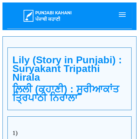
Lily (Story in Punjabi) :
Suryakant Tripathi
Nirala
ਲਿਲੀ (ਕਹਾਣੀ) : ਸੂਰੀਆਕਾਂਤ
ਤ੍ਰਿਪਾਠੀ ਨਿਰਾਲਾ
1)