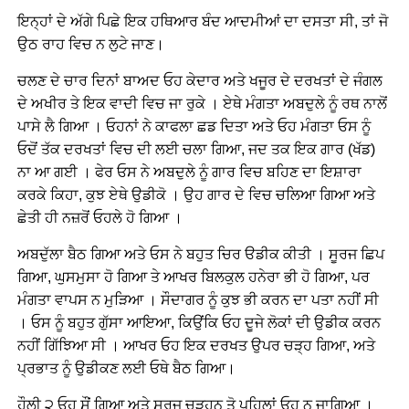
ਇਨ੍ਹਾਂ ਦੇ ਅੱਗੇ ਪਿਛੇ ਇਕ ਹਥਿਆਰ ਬੰਦ ਆਦਮੀਆਂ ਦਾ ਦਸਤਾ ਸੀ, ਤਾਂ ਜੋ
ਉਠ ਰਾਹ ਵਿਚ ਨ ਲੁਟੇ ਜਾਣ।
ਚਲਣ ਦੇ ਚਾਰ ਦਿਨਾਂ ਬਾਅਦ ਓਹ ਕੇਦਾਰ ਅਤੇ ਖਜੂਰ ਦੇ ਦਰਖਤਾਂ ਦੇ ਜੰਗਲ
ਦੇ ਅਖੀਰ ਤੇ ਇਕ ਵਾਦੀ ਵਿਚ ਜਾ ਰੁਕੇ । ਏਥੇ ਮੰਗਤਾ ਅਬਦੁਲੇ ਨੂੰ ਰਥ ਨਾਲੋਂ
ਪਾਸੇ ਲੈ ਗਿਆ । ਓਹਨਾਂ ਨੇ ਕਾਫਲਾ ਛਡ ਦਿਤਾ ਅਤੇ ਓਹ ਮੰਗਤਾ ਓਸ ਨੂੰ
ਓਦੋਂ ਤੱਕ ਦਰਖਤਾਂ ਵਿਚ ਦੀ ਲਈ ਚਲਾ ਗਿਆ, ਜਦ ਤਕ ਇਕ ਗਾਰ (ਖੱਡ)
ਨਾ ਆ ਗਈ । ਫੇਰ ਓਸ ਨੇ ਅਬਦੁਲੇ ਨੂੰ ਗਾਰ ਵਿਚ ਬਹਿਣ ਦਾ ਇਸ਼ਾਰਾ
ਕਰਕੇ ਕਿਹਾ, ਕੁਝ ਏਥੇ ਉਡੀਕੋ । ਉਹ ਗਾਰ ਦੇ ਵਿਚ ਚਲਿਆ ਗਿਆ ਅਤੇ
ਛੇਤੀ ਹੀ ਨਜ਼ਰੋਂ ਓਹਲੇ ਹੋ ਗਿਆ ।
ਅਬਦੁੱਲਾ ਬੈਠ ਗਿਆ ਅਤੇ ਓਸ ਨੇ ਬਹੁਤ ਚਿਰ ੳਡੀਕ ਕੀਤੀ । ਸੂਰਜ ਛਿਪ
ਗਿਆ, ਘੁਸਮੁਸਾ ਹੋ ਗਿਆ ਤੇ ਆਖਰ ਬਿਲਕੁਲ ਹਨੇਰਾ ਭੀ ਹੋ ਗਿਆ, ਪਰ
ਮੰਗਤਾ ਵਾਪਸ ਨ ਮੁੜਿਆ । ਸੌਦਾਗਰ ਨੂੰ ਕੁਝ ਭੀ ਕਰਨ ਦਾ ਪਤਾ ਨਹੀਂ ਸੀ
। ਓਸ ਨੂੰ ਬਹੁਤ ਗੁੱਸਾ ਆਇਆ, ਕਿਉਂਕਿ ਓਹ ਦੂਜੇ ਲੋਕਾਂ ਦੀ ਉਡੀਕ ਕਰਨ
ਨਹੀਂ ਗਿੱਝਿਆ ਸੀ । ਆਖਰ ਓਹ ਇਕ ਦਰਖਤ ਉਪਰ ਚੜ੍ਹ ਗਿਆ, ਅਤੇ
ਪ੍ਰਭਾਤ ਨੂੰ ਉਡੀਕਣ ਲਈ ਓਥੇ ਬੈਠ ਗਿਆ।
ਹੌਲੀ ੨ ਓਹ ਸੌਂ ਗਿਆ ਅਤੇ ਸੂਰਜ ਚੜ੍ਹਨ ਤੋ ਪਹਿਲਾਂ ਓਹ ਨ ਜਾਗਿਆ ।