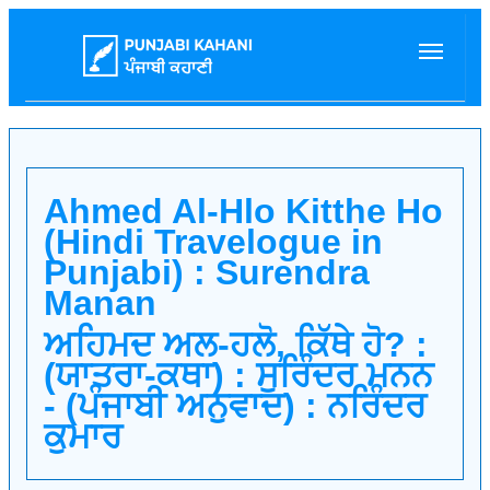
Ahmed Al-Hlo Kitthe Ho
(Hindi Travelogue in
Punjabi) : Surendra
Manan
ਅਹਿਮਦ ਅਲ-ਹਲੋ, ਕਿੱਥੇ ਹੋ? :
(ਯਾਤਰਾ-ਕਥਾ) : ਸੁਰਿੰਦਰ ਮਨਨ
- (ਪੰਜਾਬੀ ਅਨੁਵਾਦ) : ਨਰਿੰਦਰ
ਕੁਮਾਰ