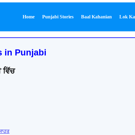
Home
Punjabi Stories
Baal Kahanian
Lok Ka
 in Punjabi
 ਵਿੱਚ
ਜਾਹਤ